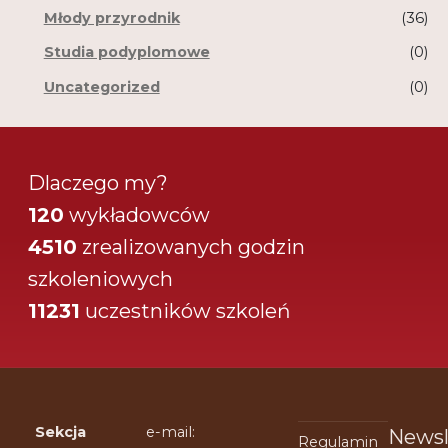
Młody przyrodnik
(36)
Studia podyplomowe
(0)
Uncategorized
(0)
Dlaczego my?
120
wykładowców
4510
zrealizowanych godzin
szkoleniowych
11231
uczestników szkoleń
Sekcja
e-mail:
Newsl
Regulamin