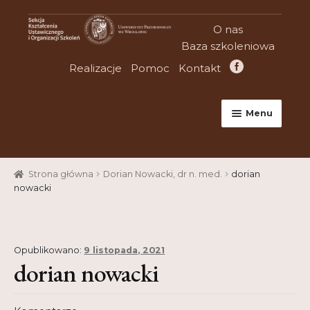
Przejdź
Przejdź
O nas
do
do
Baza szkoleniowa
nawigacji
treści
Realizacje
Pomoc
Kontakt
Menu
Strona główna
Strona główna
Dorian Nowacki, dr n. med.
dorian
Aktualności
nowacki
Baza szkoleniowa
Cart
Opublikowano:
9 listopada, 2021
dorian nowacki
Checkout
Konferencje