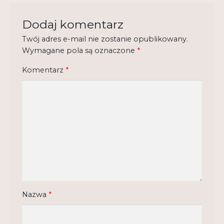
Regulamin
Dodaj komentarz
Shop
Twój adres e-mail nie zostanie opublikowany.
Wymagane pola są oznaczone
*
Test
Komentarz
*
Tutor na UPWr
Mistrzowie dydaktyki
Mistrzowie dydaktyki 2
Nazwa
*