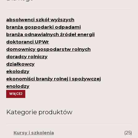
absolwenci szkół wyższych
branża gospodarki odpadami
branża odnawialnych źródeł energii
doktoranci UPWr
domownicy gospodarstw rolnych
doradcy rolniczy
działkowcy
ekolodzy
ekonomiści branży rolnej i spożywczej
enolodzy
WIĘCEJ
Kategorie produktów
Kursy i szkolenia
(25)