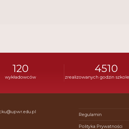
120
4510
wykładowców
zrealizowanych godzin szkol
 cku@upwr.edu.pl
Regulamin
Polityka Prywatności