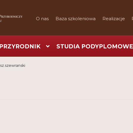
O nas
Baza szkoleniowa
Realizacje
PRZYRODNIK
STUDIA PODYPLOMOWE
art
Checkout
Konferencje
Kontakt
My Account
Nauka prakty
sz.szewranski
Regulamin
Shop
Test
Tutor na UPWr