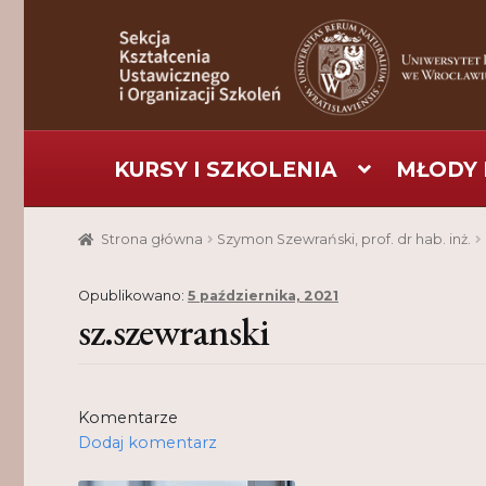
Przejdź
Przejdź
do
do
nawigacji
treści
KURSY I SZKOLENIA
MŁODY 
Strona główna
Aktualności
Baza szkoleniowa
C
Strona główna
Szymon Szewrański, prof. dr hab. inż.
Pomoc
Projekt
Projekty
Realizacje
Realizacje
Opublikowano:
5 października, 2021
sz.szewranski
Komentarze
Dodaj komentarz