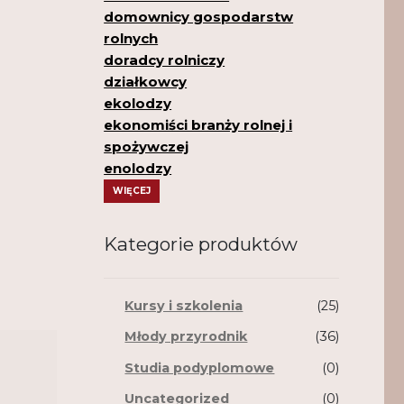
domownicy gospodarstw
rolnych
doradcy rolniczy
działkowcy
ekolodzy
ekonomiści branży rolnej i
spożywczej
enolodzy
WIĘCEJ
Kategorie produktów
Kursy i szkolenia
(25)
Młody przyrodnik
(36)
Studia podyplomowe
(0)
Uncategorized
(0)