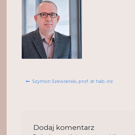
Nawigacja
Poprzedni
Szymon Szewrański, prof. dr hab. inż.
wpisu
wpis:
Dodaj komentarz