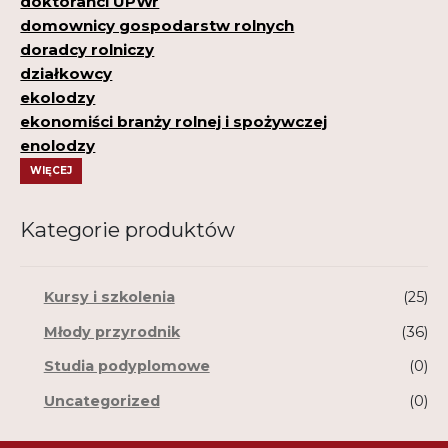
doktoranci UPWr
domownicy gospodarstw rolnych
doradcy rolniczy
działkowcy
ekolodzy
ekonomiści branży rolnej i spożywczej
enolodzy
WIĘCEJ
Kategorie produktów
Kursy i szkolenia
(25)
Młody przyrodnik
(36)
Studia podyplomowe
(0)
Uncategorized
(0)