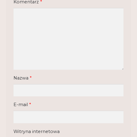
Komentarz
*
Regulamin
Shop
Test
Tutor na UPWr
Mistrzowie dydaktyki
Mistrzowie dydaktyki 2
Nazwa
*
E-mail
*
Witryna internetowa