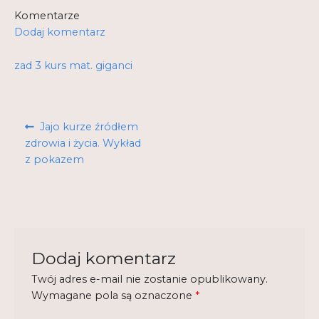
Komentarze
Kontakt
Dodaj komentarz
My Account
zad 3 kurs mat. giganci
Nauka praktyce praktyka nauce
Nawigacja
O nas
Poprzedni
Jajo kurze źródłem
wpisu
wpis:
zdrowia i życia. Wykład
Polityka Prywatności
z pokazem
Pomoc
Projekt
Projekty
Dodaj komentarz
Realizacje
Twój adres e-mail nie zostanie opublikowany.
Wymagane pola są oznaczone
*
Realizacje