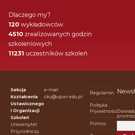
Dlaczego my?
120
wykładowców
4510
zrealizowanych godzin
szkoleniowych
11231
uczestników szkoleń
Sekcja
e-mail:
Newsl
Regulamin
Kształcenia
cku@upwr.edu.pl
Ustawicznego
Polityka
i Organizacji
Dowiadu
Prywatności
promocj
Szkoleń
Pomoc
Uniwersytet
Przyrodniczy