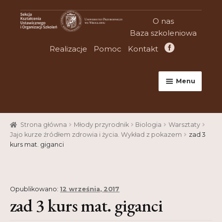
Przejdź
Przejdź
O nas
do
do
Baza szkoleniowa
nawigacji
treści
Realizacje
Pomoc
Kontakt
Menu
Strona główna
Strona główna
Młody przyrodnik
Biologia
Warsztaty
Aktualności
Jajo kurze źródłem zdrowia i życia. Wykład z pokazem
zad 3
kurs mat. giganci
Baza szkoleniowa
Cart
Opublikowano:
12 września, 2017
Checkout
zad 3 kurs mat. giganci
Konferencje