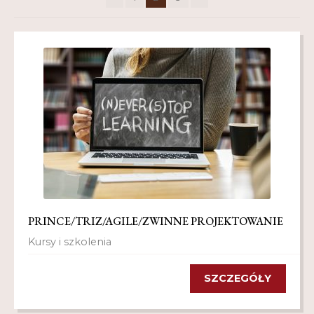
Kontakt
My Account
Nauka praktyce praktyka nauce
O nas
Polityka Prywatności
Pomoc
Projekt
PRINCE/TRIZ/AGILE/ZWINNE PROJEKTOWANIE
Projekty
Kursy i szkolenia
Realizacje
SZCZEGÓŁY
Realizacje