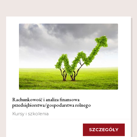
Regulamin
Shop
Test
Tutor na UPWr
Mistrzowie dydaktyki
Mistrzowie dydaktyki 2
Rachunkowość i analiza finansowa
przedsiębiorstwa/gospodarstwa rolnego
Kursy i szkolenia
SZCZEGÓŁY