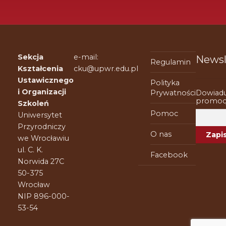
Sekcja
e-mail:
Newsl
Regulamin
Kształcenia
cku@upwr.edu.pl
Ustawicznego
Polityka
i Organizacji
Dowiadu
Prywatności
promocj
Szkoleń
Pomoc
Uniwersytet
Przyrodniczy
O nas
we Wrocławiu
ul. C. K.
Facebook
Norwida 27C
50-375
Wrocław
NIP 896-000-
53-54