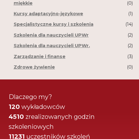
miękkie
(0)
Kursy adaptacyjno-językowe
(1)
Specjalistyczne kursy i szkolenia
(14)
Szkolenia dla nauczycieli UPWr
(2)
Szkolenia dla nauczycieli UPWr.
(2)
Zarządzanie i finanse
(3)
Zdrowe żywienie
(0)
Dlaczego my?
120
wykładowców
4510
zrealizowanych godzin
szkoleniowych
11231
uczestników szkoleń