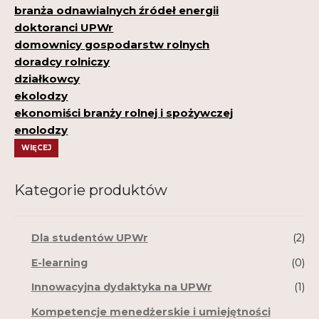
branża odnawialnych źródeł energii
doktoranci UPWr
domownicy gospodarstw rolnych
doradcy rolniczy
działkowcy
ekolodzy
ekonomiści branży rolnej i spożywczej
enolodzy
WIĘCEJ
Kategorie produktów
Dla studentów UPWr
(2)
E-learning
(0)
Innowacyjna dydaktyka na UPWr
(1)
Kompetencje menedżerskie i umiejętności