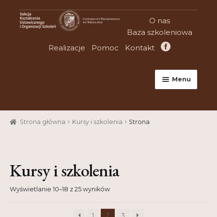
Przejdź
Przejdź
O nas
do
do
Baza szkoleniowa
nawigacji
treści
Realizacje
Pomoc
Kontakt
Menu
Strona główna
Strona główna
Kursy i szkolenia
Strona
Aktualności
Baza szkoleniowa
Kursy i szkolenia
Cart
Wyświetlanie 10–18 z 25 wyników
Checkout
Konferencje
1
2
3